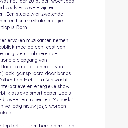
was het jaar 2018.. een woensdag
d zoals er zovele zijn en
n...Een studio...vier zwetende
en en hun muzikale energie.
tlap is Born!
ier ervaren muzikanten nemen
publiek mee op een feest van
enning. Ze combineren de
ionele diepgang van
tlappen met de energie van
d)rock, geïnspireerd door bands
Volbeat en Metallica. Verwacht
interactieve en energieke show
bij klassieke smartlappen zoals
ed, zweet en tranen' en 'Manuela'
en volledig nieuw jasje worden
oken.
tlap belooft een bom energie en