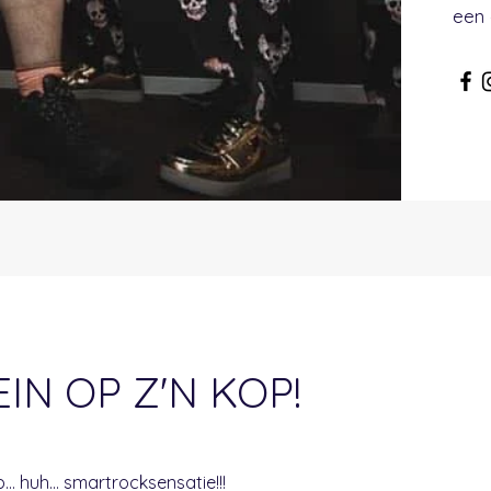
een 
IN OP Z'N KOP!
... huh... smartrocksensatie!!!