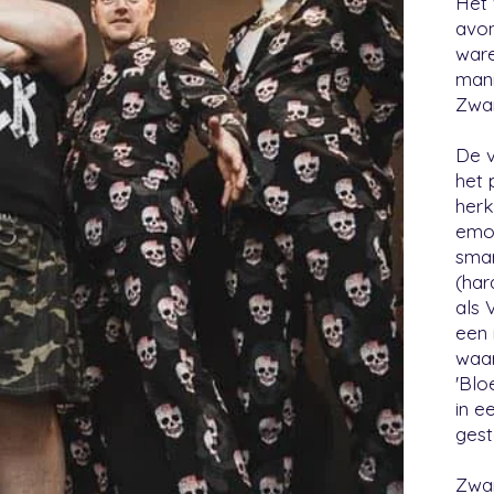
Het 
avon
ware
mann
Zwar
De v
het 
herk
emot
smar
(har
als 
een 
waar
'Blo
in e
gest
Zwar