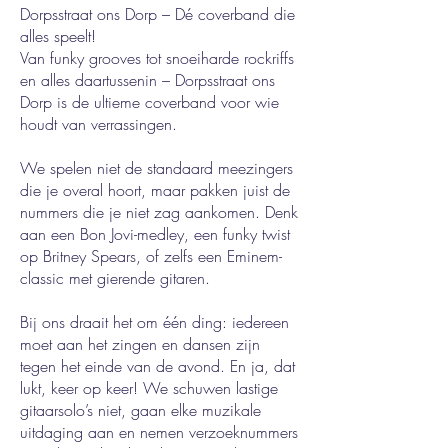
Dorpsstraat ons Dorp – Dé coverband die
alles speelt!
Van funky grooves tot snoeiharde rockriffs
en alles daartussenin – Dorpsstraat ons
Dorp is de ultieme coverband voor wie
houdt van verrassingen.
We spelen niet de standaard meezingers
die je overal hoort, maar pakken juist de
nummers die je niet zag aankomen. Denk
aan een Bon Jovi-medley, een funky twist
op Britney Spears, of zelfs een Eminem-
classic met gierende gitaren.
Bij ons draait het om één ding: iedereen
moet aan het zingen en dansen zijn
tegen het einde van de avond. En ja, dat
lukt, keer op keer! We schuwen lastige
gitaarsolo’s niet, gaan elke muzikale
uitdaging aan en nemen verzoeknummers